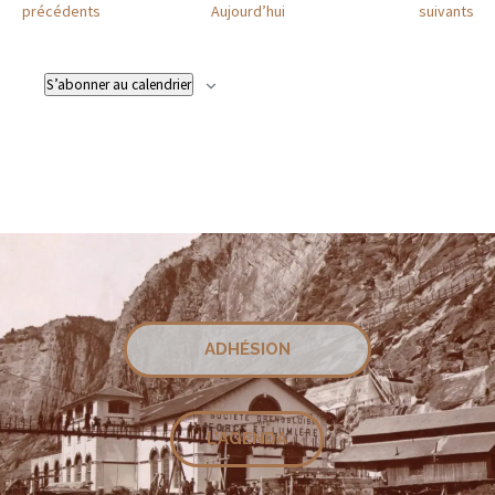
Évènements
Évènement
précédents
Aujourd’hui
suivants
S’abonner au calendrier
ADHÉSION
L'AGENDA