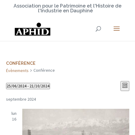
Association pour le Patrimoine et l'Histoire de
l'Industrie en Dauphiné
CONFÉRENCE
Conférence
Évènements
NAV
NA
25/06/2024
 - 
21/10/2024
Liste
DE
PAR
Sélectionnez
VU
CO
une
septembre 2024
ÉV
date.
lun
16