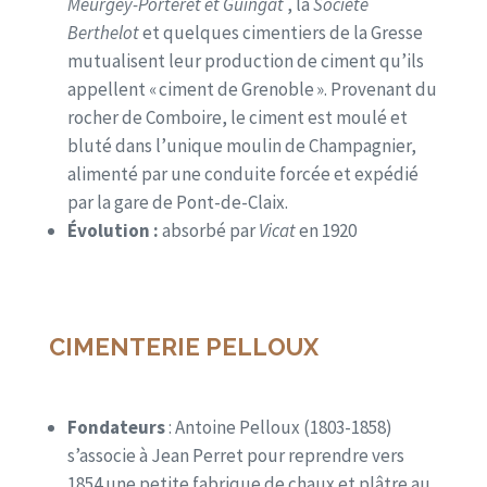
Meurgey-Porteret et Guingat
, la
Société
Berthelot
et quelques cimentiers de la Gresse
mutualisent leur production de ciment qu’ils
appellent « ciment de Grenoble ». Provenant du
rocher de Comboire, le ciment est moulé et
bluté dans l’unique moulin de Champagnier,
alimenté par une conduite forcée et expédié
par la gare de Pont-de-Claix.
Évolution :
absorbé par
Vicat
en 1920
CIMENTERIE PELLOUX
Fondateurs
: Antoine Pelloux (1803-1858)
s’associe à Jean Perret pour reprendre vers
1854 une petite fabrique de chaux et plâtre au