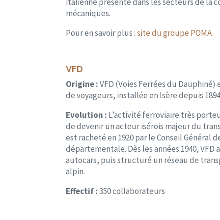
italienne présente dans les secteurs de la
mécaniques.
Pour en savoir plus :
site du groupe POMA
VFD
Origine :
VFD (Voies Ferrées du Dauphiné) e
de voyageurs, installée en Isère depuis 1894
Evolution :
L’activité ferroviaire très port
de devenir un acteur isérois majeur du tran
est racheté en 1920 par le Conseil Général d
départementale. Dès les années 1940, VFD a d
autocars, puis structuré un réseau de trans
alpin.
Effectif :
350 collaborateurs