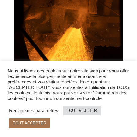
Nous utilisons des cookies sur notre site web pour vous offrir
l'expérience la plus pertinente en mémorisant vos
préférences et vos visites répétées. En cliquant sur
CONFÉRENCE – DE WHEELABRATOR
"ACCEPTER TOUT", vous consentez à l'utilisation de TOUS
ALLEVARD À WINOA, – LE 11 MARS 2024
les cookies. Toutefois, vous pouvez visiter "Paramètres des
cookies" pour fournir un consentement contrôlé.
Réglage des paramètres
TOUT REJETER
TOUT ACCEPTER