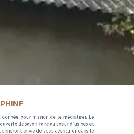
UPHINÉ
t donnée pour mission de le médiatiser. Le
couverte de savoir-faire au coeur d’usines et
donneront envie de vous aventurer dans le