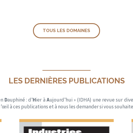
TOUS LES DOMAINES
LES DERNIÈRES PUBLICATIONS
en
D
auphiné : d’
H
ier à
A
ujourd’hui » (IDHA) une revue sur diver
’œil à ces publications et à nous les demander si vous souhaitez 