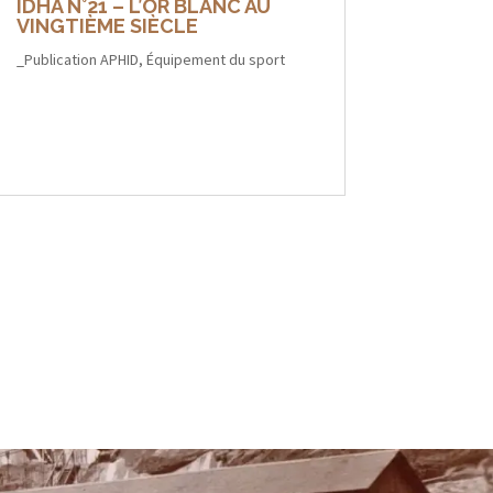
IDHA N°21 – L’OR BLANC AU
VINGTIÈME SIÈCLE
_Publication APHID
,
Équipement du sport