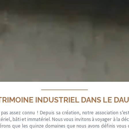
TRIMOINE INDUSTRIEL DANS LE DA
 pas assez connu ! Depuis sa création, notre association s’es
atériel, bâti et immatériel. Nous vous invitons à voyager à la dé
pérons que les quinze domaines que nous avons définis vous 