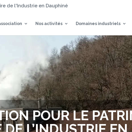
oire de l'Industrie en Dauphiné
association
Nos activités
Domaines industriels
TION POUR LE PATRI
E DE L’INDUSTRIE E