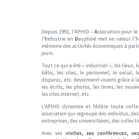
Depuis 1992, l’APHID –
A
ssociation pour le
l’
I
ndustrie en
D
auphiné met en valeur l’hi
mémoire des activités économiques à partir
jours.
Tout ce qui a été « industriel », les lieux, 
bâtis, les sites, le personnel, le social, l
disparus, etc. deviennent vivants grâce à l
les écrits, les photos, les livres, les musée
les sites internet, etc.
L’APHID dynamise et fédère toute cette 
association qui regroupe des individus, de
entreprises, des universitaires, des collectiv
Avec ses
visites, ses conférences, se