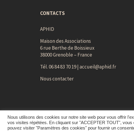
CONTACTS
APHID
Maison des Associations
6 rue Berthe de Boissieux
38000 Grenoble – France
Tél. 06 84 83 70 19 |
accueil@aphid.fr
Nous contacter
Nous utilisons des cookies sur notre site web pour vous offrir l'
vos visites répétées. En cliquant sur "ACCEPTER TOUT", vous co
pouvez visiter "Paramètres des cookies" pour fournir un consent