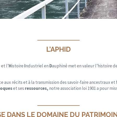
L’APHID
et l’
H
istoire
I
ndustriel en
D
auphiné met en valeur l’histoire d
e aux récits et à la transmission des savoir-faire ancestraux et 
lloques
et ses
ressources,
notre association loi 1901 a pour mis
E DANS LE DOMAINE DU PATRIMOI