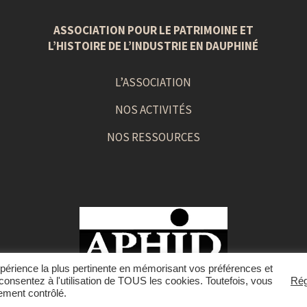
ASSOCIATION POUR LE PATRIMOINE ET
L’HISTOIRE DE L’INDUSTRIE EN DAUPHINÉ
L’ASSOCIATION
NOS ACTIVITÉS
NOS RESSOURCES
expérience la plus pertinente en mémorisant vos préférences et
nsentez à l'utilisation de TOUS les cookies. Toutefois, vous
Rég
© 2021 APHID –
Mentions Légales
|
Politique de confidentialité
ement contrôlé.