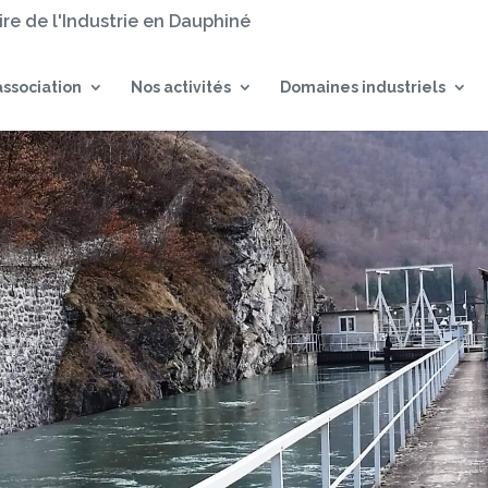
oire de l'Industrie en Dauphiné
association
Nos activités
Domaines industriels