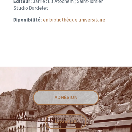
Editeur:
J
arrie : Elf Atochem ; Saint-Ismier :
Studio Dardelet
Diponibilité
:
en bibliothèque universitaire
ADHÉSION
L'AGENDA