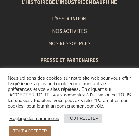
L’HISTOIRE DE L’INDUSTRIE EN DAUPHINÉ
L’ASSOCIATION
NOS ACTIVITÉS
NOS RESSOURCES
PRESSE ET PARTENAIRES
Nous utilisons des cookies sur notre site web pour vous offrir
PRESS BOOK
l'expérience la plus pertinente en mémorisant vos
préférences et vos visites répétées. En cliquant sur
LIENS ET PARTENAIRES
"ACCEPTER TOUT", vous consentez à l'utilisation de TOUS
les cookies. Toutefois, vous pouvez visiter "Paramètres des
cookies" pour fournir un consentement contrôlé.
Réglage des paramètres
TOUT REJETER
© 2021 APHID –
Mentions Légales
|
Politique de
TOUT ACCEPTER
confidentialité