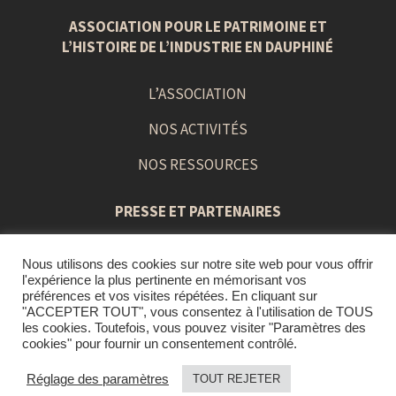
ASSOCIATION POUR LE PATRIMOINE ET
L’HISTOIRE DE L’INDUSTRIE EN DAUPHINÉ
L’ASSOCIATION
NOS ACTIVITÉS
NOS RESSOURCES
PRESSE ET PARTENAIRES
Nous utilisons des cookies sur notre site web pour vous offrir
PRESS BOOK
l'expérience la plus pertinente en mémorisant vos
préférences et vos visites répétées. En cliquant sur
LIENS ET PARTENAIRES
"ACCEPTER TOUT", vous consentez à l'utilisation de TOUS
les cookies. Toutefois, vous pouvez visiter "Paramètres des
cookies" pour fournir un consentement contrôlé.
Réglage des paramètres
TOUT REJETER