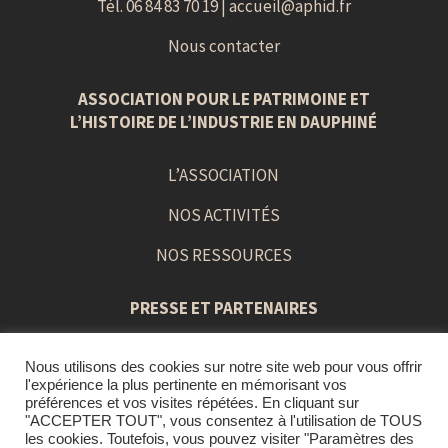
Tél. 06 84 83 70 19 |
accueil@aphid.fr
Nous contacter
ASSOCIATION POUR LE PATRIMOINE ET
L’HISTOIRE DE L’INDUSTRIE EN DAUPHINÉ
L’ASSOCIATION
NOS ACTIVITÉS
NOS RESSOURCES
PRESSE ET PARTENAIRES
Nous utilisons des cookies sur notre site web pour vous offrir
PRESS BOOK
l'expérience la plus pertinente en mémorisant vos
préférences et vos visites répétées. En cliquant sur
LIENS ET PARTENAIRES
"ACCEPTER TOUT", vous consentez à l'utilisation de TOUS
les cookies. Toutefois, vous pouvez visiter "Paramètres des