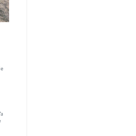
de
’a
e