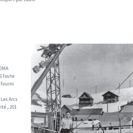
POMA
6 faute
 fourni
-Les Arcs
ité , 201
e