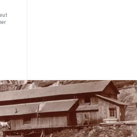
peut
her