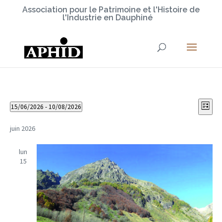
Association pour le Patrimoine et l'Histoire de
l'Industrie en Dauphiné
NAV
NA
15/06/2026
 - 
10/08/2026
Liste
DE
PAR
Sélectionnez
VU
CO
une
juin 2026
ÉV
date.
lun
15