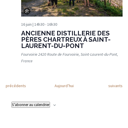
16 juin | 14h30
-
16h30
ANCIENNE DISTILLERIE DES
PÈRES CHARTREUX À SAINT-
LAURENT-DU-PONT
Fourvoirie
2420 Route de Fourvoirie, Saint-Laurent-du-Pont,
France
Évènements
Évènement
précédents
Aujourd’hui
suivants
S’abonner au calendrier