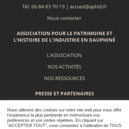
Tél. 06 84 83 70 19 |
accueil@aphid.fr
Nous contacter
ASSOCIATION POUR LE PATRIMOINE ET
L’HISTOIRE DE L’INDUSTRIE EN DAUPHINÉ
L’ASSOCIATION
NOS ACTIVITÉS
NOS RESSOURCES
PRESSE ET PARTENAIRES
Nous utilisons des cookies sur notre site web pour vous offrir
PRESS BOOK
l'expérience la plus pertinente en mémorisant vos
préférences et vos visites répétées. En cliquant sur
LIENS ET PARTENAIRES
"ACCEPTER TOUT", vous consentez à l'utilisation de TOUS