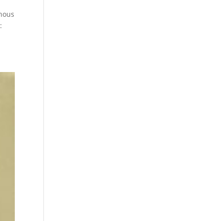
 nous
: