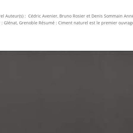
urel Auteur(s) : Cédric Avenier, Bruno Rosier et Denis Sommain Ann
r : Glénat, Grenoble Résumé : Ciment naturel est le premier ouvrag