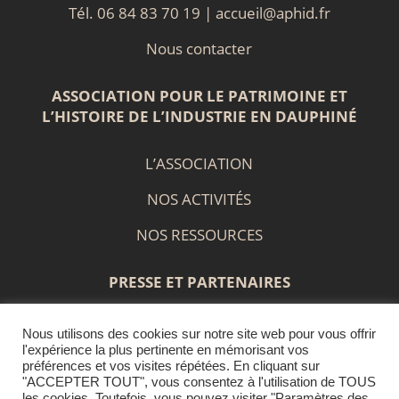
Tél. 06 84 83 70 19 |
accueil@aphid.fr
Nous contacter
ASSOCIATION POUR LE PATRIMOINE ET
L’HISTOIRE DE L’INDUSTRIE EN DAUPHINÉ
L’ASSOCIATION
NOS ACTIVITÉS
NOS RESSOURCES
PRESSE ET PARTENAIRES
Nous utilisons des cookies sur notre site web pour vous offrir
PRESS BOOK
l'expérience la plus pertinente en mémorisant vos
préférences et vos visites répétées. En cliquant sur
LIENS ET PARTENAIRES
"ACCEPTER TOUT", vous consentez à l'utilisation de TOUS
les cookies. Toutefois, vous pouvez visiter "Paramètres des